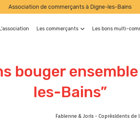
Association de commerçants à Digne-les-Bains
L'association
Les commerçants
Les bons multi-com
Bars & restaurants
Produits locaux / alimentation
ns bouger ensemble
Mode
Bijouteries
les-Bains”
Optique
Beauté & bien être
Pharmacie
Fabienne & Joris - Coprésidents de l
Tabac / Presse
Garage auto